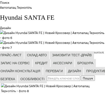
Поиск
Автопалац Тернопіль
Hyundai SANTA FE
Дизайн
SANTA FE
ПРАЙС-ЛИСТ
СКЛАД АВТО
ЗАМОВИТИ ТЕСТ-ДРАЙВ
ЗАПИС НА СЕРВІС
КРЕДИТ
АКСЕСУАРИ
БРОШУРА
ОНЛАЙН КОНСУЛЬТАЦІЯ
ПЕРЕВАГИ
ДИЗАЙН
ПРОДУКТИ
БЕЗПЕКА
ОСОБЛИВОСТІ
Екстер’єр
Вишуканий та Міцний