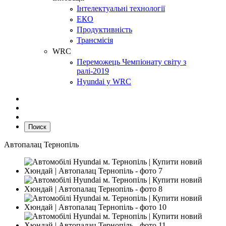
Інтелектуальні технології
ЕКО
Продуктивність
Трансмісія
WRC
Переможець Чемпіонату світу з
ралі-2019
Hyundai у WRC
Поиск
Автопалац Тернопіль