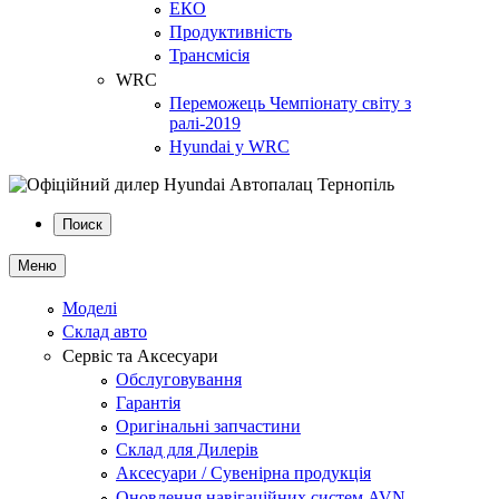
ЕКО
Продуктивність
Трансмісія
WRC
Переможець Чемпіонату світу з
ралі-2019
Hyundai у WRC
Поиск
Меню
Моделі
Склад авто
Сервіс та Аксесуари
Обслуговування
Гарантія
Оригінальні запчастини
Склад для Дилерів
Аксесуари / Сувенірна продукція
Оновлення навігаційних систем AVN