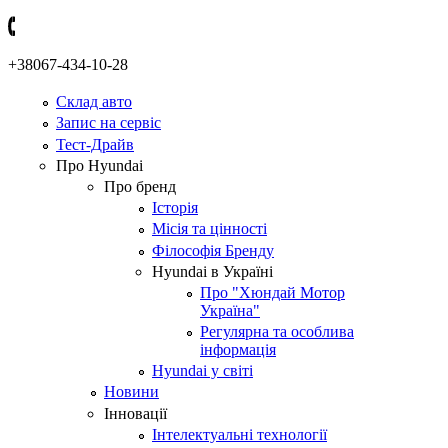
+38067-434-10-28
Склад авто
Запис на сервіс
Тест-Драйв
Про Hyundai
Про бренд
Історія
Місія та цінності
Філософія Бренду
Hyundai в Україні
Про "Хюндай Мотор
Україна"
Регулярна та особлива
інформація
Hyundai у світі
Новини
Інновації
Інтелектуальні технології