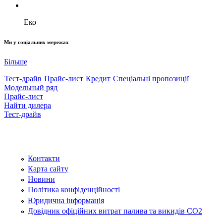
Еко
Ми у соціальних мережах
Більше
Тест-драйв
Прайс-лист
Кредит
Спеціальні пропозиції
Модельный ряд
Прайс-лист
Найти дилера
Тест-драйв
Контакти
Карта сайту
Новини
Політика конфіденційності
Юридична інформація
Довідник офіційних витрат палива та викидів СО2