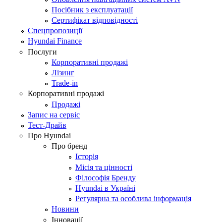
Посібник з експлуатації
Сертифікат відповідності
Спецпропозиції
Hyundai Finance
Послуги
Корпоративні продажі
Лізинг
Trade-in
Корпоративні продажі
Продажі
Запис на сервіс
Тест-Драйв
Про Hyundai
Про бренд
Історія
Місія та цінності
Філософія Бренду
Hyundai в Україні
Регулярна та особлива інформація
Новини
Інновації