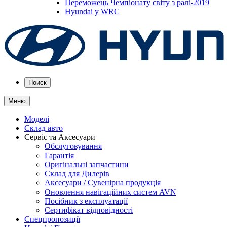
Переможець Чемпіонату світу з ралі-2019
Hyundai у WRC
Поиск
Меню
Моделі
Склад авто
Сервіс та Аксесуари
Обслуговування
Гарантія
Оригінальні запчастини
Склад для Дилерів
Аксесуари / Сувенірна продукція
Оновлення навігаційних систем AVN
Посібник з експлуатації
Сертифікат відповідності
Спецпропозиції