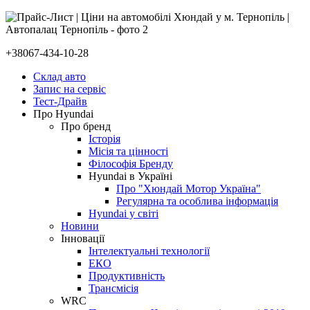
+38067-434-10-28
Склад авто
Запис на сервіс
Тест-Драйв
Про Hyundai
Про бренд
Історія
Місія та цінності
Філософія Бренду
Hyundai в Україні
Про "Хюндай Мотор Україна"
Регулярна та особлива інформація
Hyundai у світі
Новини
Інновації
Інтелектуальні технології
ЕКО
Продуктивність
Трансмісія
WRC