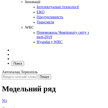
Інновації
Інтелектуальні технології
ЕКО
Продуктивність
Трансмісія
WRC
Переможець Чемпіонату світу з
ралі-2019
Hyundai у WRC
Поиск
Автопалац Тернопіль
Модельний ряд
Усі