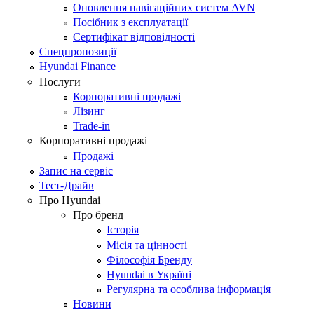
Оновлення навігаційних систем AVN
Посібник з експлуатації
Сертифікат відповідності
Спецпропозиції
Hyundai Finance
Послуги
Корпоративні продажі
Лізинг
Trade-in
Корпоративні продажі
Продажі
Запис на сервіс
Тест-Драйв
Про Hyundai
Про бренд
Історія
Місія та цінності
Філософія Бренду
Hyundai в Україні
Регулярна та особлива інформація
Новини