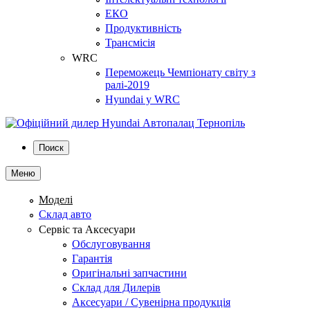
ЕКО
Продуктивність
Трансмісія
WRC
Переможець Чемпіонату світу з
ралі-2019
Hyundai у WRC
Поиск
Меню
Моделі
Склад авто
Сервіс та Аксесуари
Обслуговування
Гарантія
Оригінальні запчастини
Склад для Дилерів
Аксесуари / Сувенірна продукція