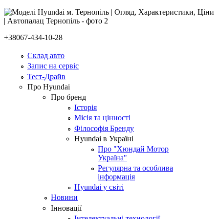
+38067-434-10-28
Склад авто
Запис на сервіс
Тест-Драйв
Про Hyundai
Про бренд
Історія
Місія та цінності
Філософія Бренду
Hyundai в Україні
Про "Хюндай Мотор
Україна"
Регулярна та особлива
інформація
Hyundai у світі
Новини
Інновації
Інтелектуальні технології