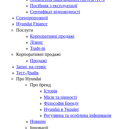
Посібник з експлуатації
Сертифікат відповідності
Спецпропозиції
Hyundai Finance
Послуги
Корпоративні продажі
Лізинг
Trade-in
Корпоративні продажі
Продажі
Запис на сервіс
Тест-Драйв
Про Hyundai
Про бренд
Історія
Місія та цінності
Філософія Бренду
Hyundai в Україні
Регулярна та особлива інформація
Новини
Інновації