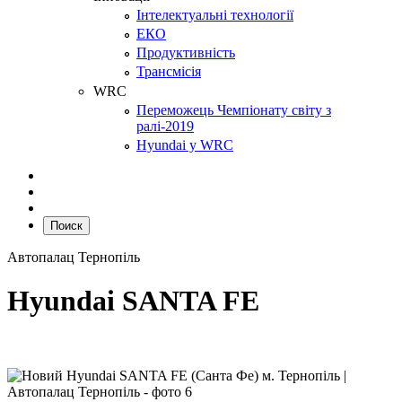
Інтелектуальні технології
ЕКО
Продуктивність
Трансмісія
WRC
Переможець Чемпіонату світу з
ралі-2019
Hyundai у WRC
Поиск
Автопалац Тернопіль
Hyundai SANTA FE