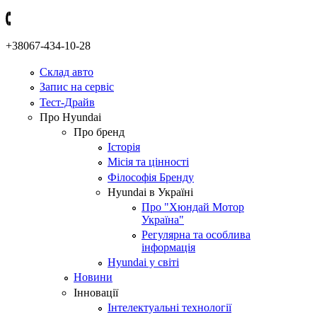
+38067-434-10-28
Склад авто
Запис на сервіс
Тест-Драйв
Про Hyundai
Про бренд
Історія
Місія та цінності
Філософія Бренду
Hyundai в Україні
Про "Хюндай Мотор
Україна"
Регулярна та особлива
інформація
Hyundai у світі
Новини
Інновації
Інтелектуальні технології