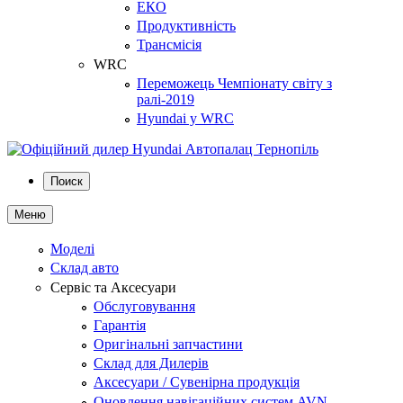
ЕКО
Продуктивність
Трансмісія
WRC
Переможець Чемпіонату світу з
ралі-2019
Hyundai у WRC
Поиск
Меню
Моделі
Склад авто
Сервіс та Аксесуари
Обслуговування
Гарантія
Оригінальні запчастини
Склад для Дилерів
Аксесуари / Сувенірна продукція
Оновлення навігаційних систем AVN