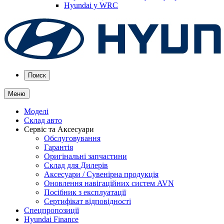
Hyundai у WRC
Поиск
Меню
Моделі
Склад авто
Сервіс та Аксесуари
Обслуговування
Гарантія
Оригінальні запчастини
Склад для Дилерів
Аксесуари / Сувенірна продукція
Оновлення навігаційних систем AVN
Посібник з експлуатації
Сертифікат відповідності
Спецпропозиції
Hyundai Finance