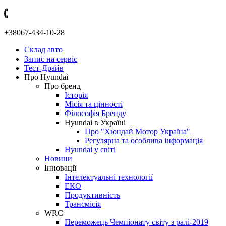
+38067-434-10-28
Склад авто
Запис на сервіс
Тест-Драйв
Про Hyundai
Про бренд
Історія
Місія та цінності
Філософія Бренду
Hyundai в Україні
Про "Хюндай Мотор Україна"
Регулярна та особлива інформація
Hyundai у світі
Новини
Інновації
Інтелектуальні технології
ЕКО
Продуктивність
Трансмісія
WRC
Переможець Чемпіонату світу з ралі-2019