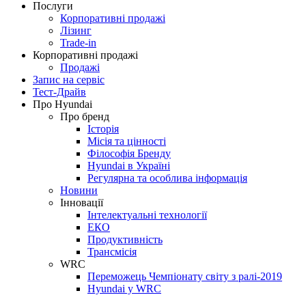
Послуги
Корпоративні продажі
Лізинг
Trade-in
Корпоративні продажі
Продажі
Запис на сервіс
Тест-Драйв
Про Hyundai
Про бренд
Історія
Місія та цінності
Філософія Бренду
Hyundai в Україні
Регулярна та особлива інформація
Новини
Інновації
Інтелектуальні технології
ЕКО
Продуктивність
Трансмісія
WRC
Переможець Чемпіонату світу з ралі-2019
Hyundai у WRC