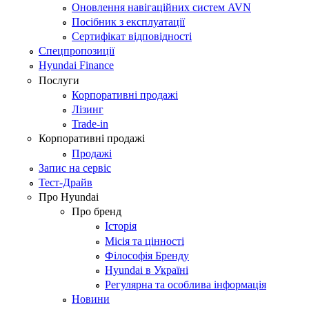
Оновлення навігаційних систем AVN
Посібник з експлуатації
Сертифікат відповідності
Спецпропозиції
Hyundai Finance
Послуги
Корпоративні продажі
Лізинг
Trade-in
Корпоративні продажі
Продажі
Запис на сервіс
Тест-Драйв
Про Hyundai
Про бренд
Історія
Місія та цінності
Філософія Бренду
Hyundai в Україні
Регулярна та особлива інформація
Новини