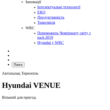
Інновації
Інтелектуальні технології
ЕКО
Продуктивність
Трансмісія
WRC
Переможець Чемпіонату світу з
ралі-2019
Hyundai у WRC
Поиск
Автопалац Тернопіль
Hyundai VENUE
Вільний для пригод.