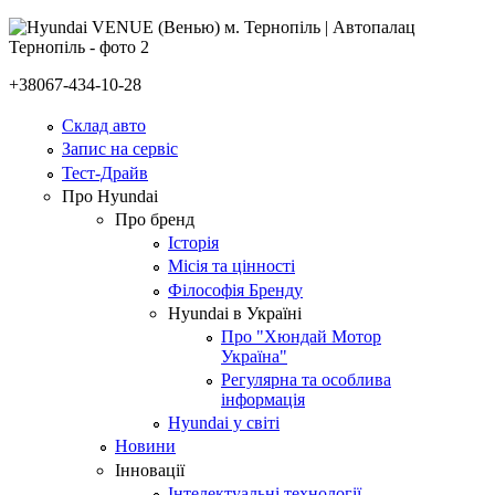
+38067-434-10-28
Склад авто
Запис на сервіс
Тест-Драйв
Про Hyundai
Про бренд
Історія
Місія та цінності
Філософія Бренду
Hyundai в Україні
Про "Хюндай Мотор
Україна"
Регулярна та особлива
інформація
Hyundai у світі
Новини
Інновації
Інтелектуальні технології