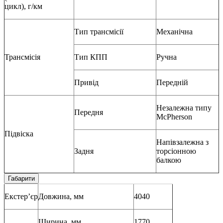
цикл), г/км
Тип трансмісії
Механічна
Трансмісія
Тип КПП
Ручна
Привід
Передній
Незалежна типу
Передня
McPherson
Підвіска
Напівзалежна з
Задня
торсіонною
балкою
Габарити
Екстер’єр
Довжина, мм
4040
Ширина, мм
1770