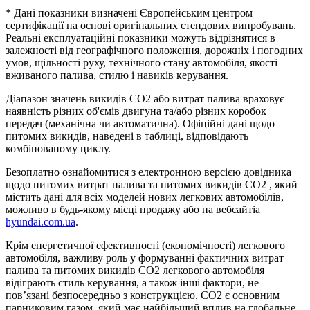
* Дані показники визначені Європейським центром
сертифікації на основі оригінальних стендових випробувань.
Реальні експлуатаційні показники можуть відрізнятися в
залежності від географічного положення, дорожніх і погодних
умов, щільності руху, технічного стану автомобіля, якості
вживаного палива, стилю і навиків керування.
Діапазон значень викидів СО2 або витрат палива враховує
наявність різних об'ємів двигуна та/або різних коробок
передач (механічна чи автоматична). Офіційні дані щодо
питомих викидів, наведені в таблиці, відповідають
комбінованому циклу.
Безоплатно ознайомитися з електронною версією довідника
щодо питомих витрат палива та питомих викидів CO2 , який
містить дані для всіх моделей нових легкових автомобілів,
можливо в будь-якому місці продажу або на вебсайтіa
hyundai.com.ua
.
Крім енергетичної ефективності (економічності) легкового
автомобіля, важливу роль у формуванні фактичних витрат
палива та питомих викидів CO2 легкового автомобіля
відіграють стиль керування, а також інші фактори, не
пов’язані безпосередньо з конструкцією. CO2 є основним
парниковим газом, який має найбільший вплив на глобальне