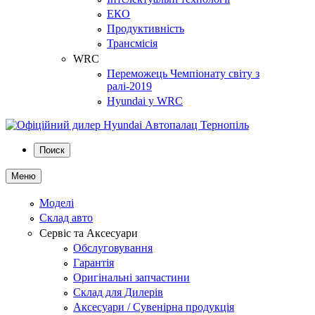
ЕКО
Продуктивність
Трансмісія
WRC
Переможець Чемпіонату світу з
ралі-2019
Hyundai у WRC
Поиск
Меню
Моделі
Склад авто
Сервіс та Аксесуари
Обслуговування
Гарантія
Оригінальні запчастини
Склад для Дилерів
Аксесуари / Сувенірна продукція