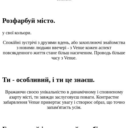
Розфарбуй місто.
у свої кольори.
Спокійні зустрічі з друзями вдень, або захоплюючі знайомства
з новими людьми ввечері - з Venue кожен аспект
повсякденного життя стане більш насиченим. Проводь більше
часу з Venue.
Ти - особливий, і ти це знаєш.
Вражаючи своєю унікальністю в динамічному і сповненому
азарту місті, ти завжди заслуговуєш поваги. Контрастне
забарвлення Venue привертає увагу і створює образ, що точно
запам'ятаєть усім.