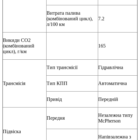
Витрата палива
(комбінований цикл),
7.2
л/100 км
Викиди СО2
(комбінований
165
цикл), г/км
Тип трансмісії
Гідравлічна
Трансмісія
Тип КПП
Автоматична
Привід
Передній
Незалежна типу
Передня
McPherson
Підвіска
Напівзалежна з