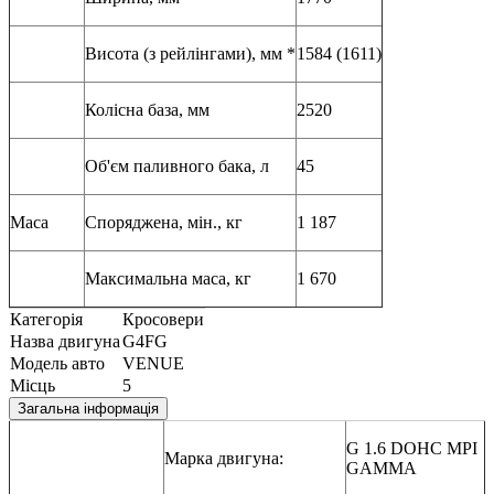
Висота (з рейлінгами), мм *
1584 (1611)
Колісна база, мм
2520
Об'єм паливного бака, л
45
Маса
Споряджена, мін., кг
1 187
Максимальна маса, кг
1 670
Категорія
Кросовери
Назва двигуна
G4FG
Модель авто
VENUE
Місць
5
Загальна інформація
G 1.6 DOHC MPI
Марка двигуна:
GAMMA