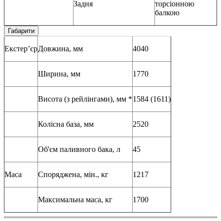
Задня
торсіонною
балкою
Габарити
Екстер’єр
Довжина, мм
4040
Ширина, мм
1770
Висота (з рейлінгами), мм *
1584 (1611)
Колісна база, мм
2520
Об'єм паливного бака, л
45
Маса
Споряджена, мін., кг
1217
Максимальна маса, кг
1700