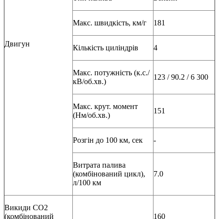
Макс. швидкість, км/г
181
Двигун
Кількість циліндрів
4
Макс. потужність (к.с./
123 / 90.2 / 6 300
кВ/об.хв.)
Макс. крут. момент
151
(Нм/об.хв.)
Розгін до 100 км, сек
-
Витрата палива
(комбінований цикл),
7.0
л/100 км
Викиди СО2
(комбінований
160