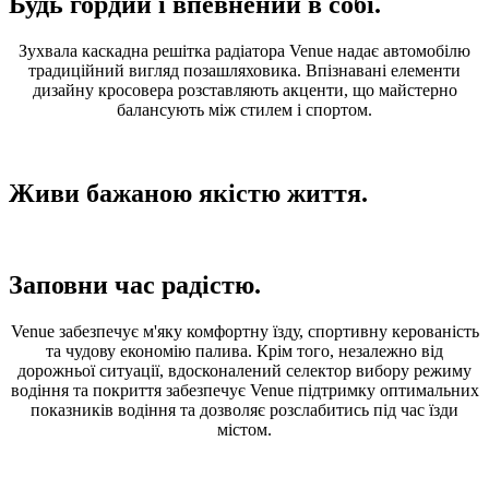
Будь гордий і впевнений в собі.
Зухвала каскадна решітка радіатора Venue надає автомобілю
традиційний вигляд позашляховика. Впізнавані елементи
дизайну кросовера розставляють акценти, що майстерно
балансують між стилем і спортом.
Живи бажаною якістю життя.
Заповни час радістю.
Venue забезпечує м'яку комфортну їзду, спортивну керованість
та чудову економію палива. Крім того, незалежно від
дорожньої ситуації, вдосконалений селектор вибору режиму
водіння та покриття забезпечує Venue підтримку оптимальних
показників водіння та дозволяє розслабитись під час їзди
містом.