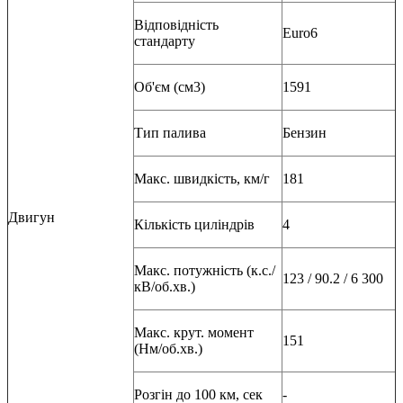
Відповідність
Euro6
стандарту
Об'єм (см3)
1591
Тип палива
Бензин
Макс. швидкість, км/г
181
Двигун
Кількість циліндрів
4
Макс. потужність (к.с./
123 / 90.2 / 6 300
кВ/об.хв.)
Макс. крут. момент
151
(Нм/об.хв.)
Розгін до 100 км, сек
-