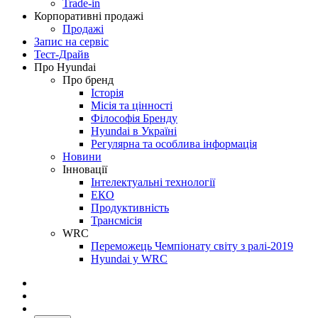
Trade-in
Корпоративні продажі
Продажі
Запис на сервіс
Тест-Драйв
Про Hyundai
Про бренд
Історія
Місія та цінності
Філософія Бренду
Hyundai в Україні
Регулярна та особлива інформація
Новини
Інновації
Інтелектуальні технології
ЕКО
Продуктивність
Трансмісія
WRC
Переможець Чемпіонату світу з ралі-2019
Hyundai у WRC