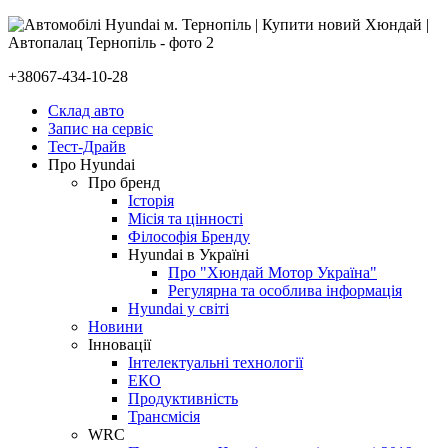
+38067-434-10-28
Склад авто
Запис на сервіс
Тест-Драйв
Про Hyundai
Про бренд
Історія
Місія та цінності
Філософія Бренду
Hyundai в Україні
Про "Хюндай Мотор Україна"
Регулярна та особлива інформація
Hyundai у світі
Новини
Інновації
Інтелектуальні технології
ЕКО
Продуктивність
Трансмісія
WRC