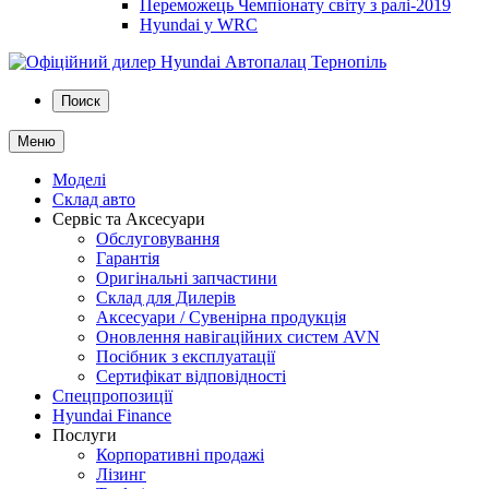
Переможець Чемпіонату світу з ралі-2019
Hyundai у WRC
Поиск
Меню
Моделі
Склад авто
Сервіс та Аксесуари
Обслуговування
Гарантія
Оригінальні запчастини
Склад для Дилерів
Аксесуари / Сувенірна продукція
Оновлення навігаційних систем AVN
Посібник з експлуатації
Сертифікат відповідності
Спецпропозиції
Hyundai Finance
Послуги
Корпоративні продажі
Лізинг