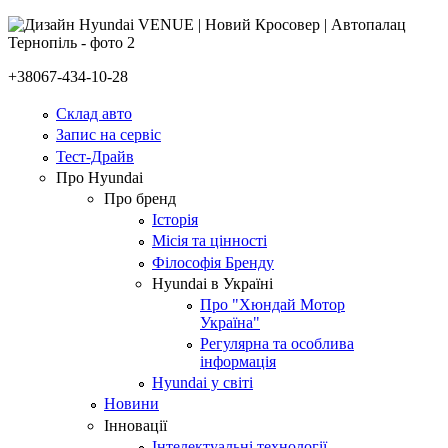
+38067-434-10-28
Склад авто
Запис на сервіс
Тест-Драйв
Про Hyundai
Про бренд
Історія
Місія та цінності
Філософія Бренду
Hyundai в Україні
Про "Хюндай Мотор
Україна"
Регулярна та особлива
інформація
Hyundai у світі
Новини
Інновації
Інтелектуальні технології