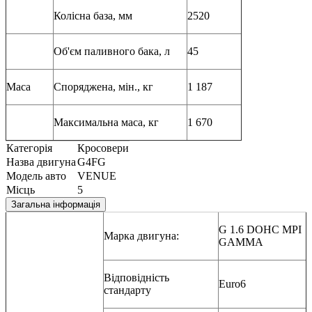
Колісна база, мм
2520
Об'єм паливного бака, л
45
Маса
Споряджена, мін., кг
1 187
Максимальна маса, кг
1 670
Категорія
Кросовери
Назва двигуна
G4FG
Модель авто
VENUE
Місць
5
Загальна інформація
G 1.6 DOHC MPI
Марка двигуна:
GAMMA
Відповідність
Euro6
стандарту