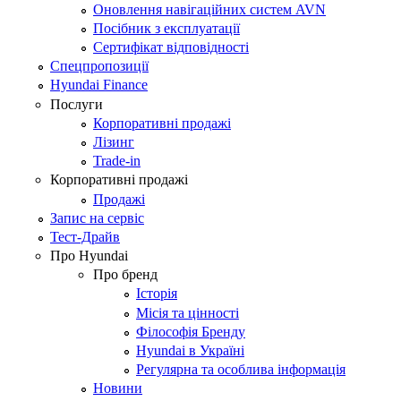
Оновлення навігаційних систем AVN
Посібник з експлуатації
Сертифікат відповідності
Спецпропозиції
Hyundai Finance
Послуги
Корпоративні продажі
Лізинг
Trade-in
Корпоративні продажі
Продажі
Запис на сервіс
Тест-Драйв
Про Hyundai
Про бренд
Історія
Місія та цінності
Філософія Бренду
Hyundai в Україні
Регулярна та особлива інформація
Новини