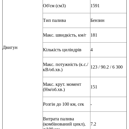
Об'єм (см3)
1591
Тип палива
Бензин
Макс. швидкість, км/г
181
Двигун
Кількість циліндрів
4
Макс. потужність (к.с./
123 / 90.2 / 6 300
кВ/об.хв.)
Макс. крут. момент
151
(Нм/об.хв.)
Розгін до 100 км, сек
-
Витрата палива
(комбінований цикл),
7.2