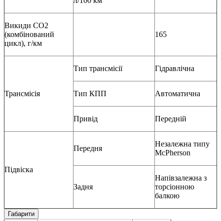
л/100 км
Викиди СО2
(комбінований
165
цикл), г/км
Тип трансмісії
Гідравлічна
Трансмісія
Тип КПП
Автоматична
Привід
Передній
Незалежна типу
Передня
McPherson
Підвіска
Напівзалежна з
Задня
торсіонною
балкою
Габарити