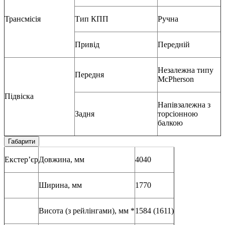
Трансмісія
Тип КПП
Ручна
Привід
Передній
Незалежна типу
Передня
McPherson
Підвіска
Напівзалежна з
Задня
торсіонною
балкою
Габарити
Екстер’єр
Довжина, мм
4040
Ширина, мм
1770
Висота (з рейлінгами), мм *
1584 (1611)