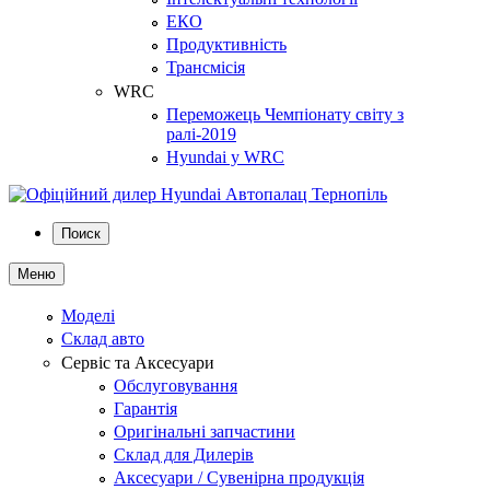
ЕКО
Продуктивність
Трансмісія
WRC
Переможець Чемпіонату світу з
ралі-2019
Hyundai у WRC
Поиск
Меню
Моделі
Склад авто
Сервіс та Аксесуари
Обслуговування
Гарантія
Оригінальні запчастини
Склад для Дилерів
Аксесуари / Сувенірна продукція