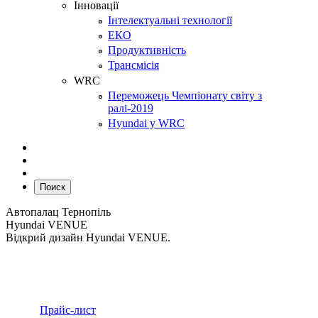
Інновації
Інтелектуальні технології
ЕКО
Продуктивність
Трансмісія
WRC
Переможець Чемпіонату світу з
ралі-2019
Hyundai у WRC
Поиск
Автопалац Тернопіль
Hyundai VENUE
Відкрий дизайн Hyundai VENUE.
Прайс-лист