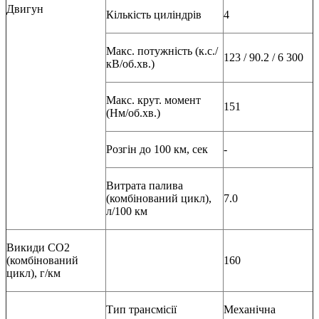
Двигун
Кількість циліндрів
4
Макс. потужність (к.с./
123 / 90.2 / 6 300
кВ/об.хв.)
Макс. крут. момент
151
(Нм/об.хв.)
Розгін до 100 км, сек
-
Витрата палива
(комбінований цикл),
7.0
л/100 км
Викиди СО2
(комбінований
160
цикл), г/км
Тип трансмісії
Механічна