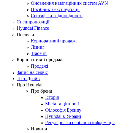
Оновлення навігаційних систем AVN
Посібник з експлуатації
Сертифікат відповідності
Спецпропозиції
Hyundai Finance
Послуги
Корпоративні продажі
Лізинг
Trade-in
Корпоративні продажі
Продажі
Запис на сервіс
Тест-Драйв
Про Hyundai
Про бренд
Історія
Місія та цінності
Філософія Бренду
Hyundai в Україні
Регулярна та особлива інформація
Новини