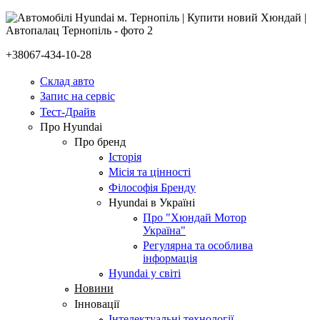
+38067-434-10-28
Склад авто
Запис на сервіс
Тест-Драйв
Про Hyundai
Про бренд
Історія
Місія та цінності
Філософія Бренду
Hyundai в Україні
Про "Хюндай Мотор
Україна"
Регулярна та особлива
інформація
Hyundai у світі
Новини
Інновації
Інтелектуальні технології