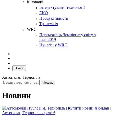
Інновації
Інтелектуальні технології
ЕКО
Продуктивність
Трансмісія
WRC
Переможець Чемпіонату світу з
ралі-2019
Hyundai у WRC
Поиск
Автопалац Тернопіль
Новини