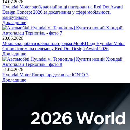
14.07.2026
Hyundai Motor здобуває найвищі нагороди на Red Dot Award
Design Concept 2026 за досягнення у сфері мобільності
майбутнього
Докладніше
20.05.2026
Мобільна роботизована платформа MobED від Hyundai Motor
Group отримала перемогу Red Dot Design Award 2026
Докладніше
21.04.2026
Hyundai Motor Europe представляє IONIQ 3
Докладніше