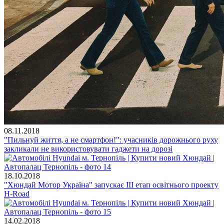
08.11.2018
"Пильнуй життя, а не смартфон!": учасників дорожнього руху
закликали не використовувати гаджети на дорозі
18.10.2018
"Хюндай Мотор Україна" запускає III етап освітнього проекту
H-Road
14.02.2018