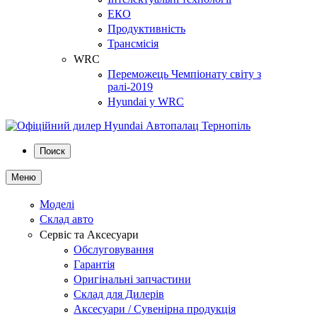
ЕКО
Продуктивність
Трансмісія
WRC
Переможець Чемпіонату світу з
ралі-2019
Hyundai у WRC
Поиск
Меню
Моделі
Склад авто
Сервіс та Аксесуари
Обслуговування
Гарантія
Оригінальні запчастини
Склад для Дилерів
Аксесуари / Сувенірна продукція