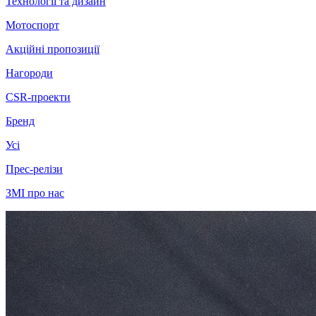
Технології та дизайн
Мотоспорт
Акційні пропозиції
Нагороди
CSR-проекти
Бренд
Усі
Прес-релізи
ЗМІ про нас