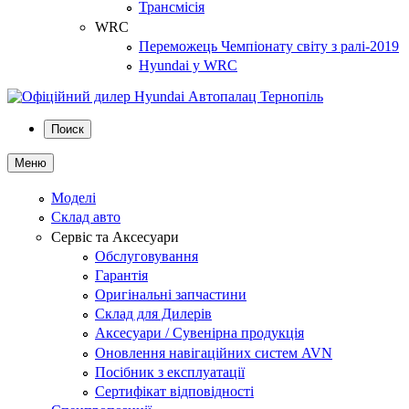
Трансмісія
WRC
Переможець Чемпіонату світу з ралі-2019
Hyundai у WRC
Поиск
Меню
Моделі
Склад авто
Сервіс та Аксесуари
Обслуговування
Гарантія
Оригінальні запчастини
Склад для Дилерів
Аксесуари / Сувенірна продукція
Оновлення навігаційних систем AVN
Посібник з експлуатації
Сертифікат відповідності