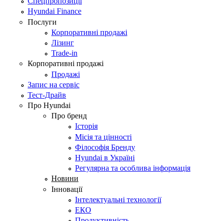
Спецпропозиції
Hyundai Finance
Послуги
Корпоративні продажі
Лізинг
Trade-in
Корпоративні продажі
Продажі
Запис на сервіс
Тест-Драйв
Про Hyundai
Про бренд
Історія
Місія та цінності
Філософія Бренду
Hyundai в Україні
Регулярна та особлива інформація
Новини
Інновації
Інтелектуальні технології
ЕКО
Продуктивність