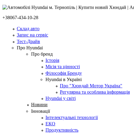
+38067-434-10-28
Склад авто
Запис на сервіс
Тест-Драйв
Про Hyundai
Про бренд
Історія
Місія та цінності
Філософія Бренду
Hyundai в Україні
Про "Хюндай Мотор Україна"
Регулярна та особлива інформація
Hyundai у світі
Новини
Інновації
Інтелектуальні технології
ЕКО
Продуктивність