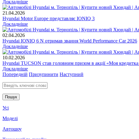
Докладніше
21.04.2026
Hyundai Motor Europe представляє IONIQ 3
Докладніше
02.04.2026
Hyundai IONIQ 6 N отримав звання World Performance Car 2026
Докладніше
10.02.2026
Hyundai TUCSON став головним призом в акції «Моя кредитка
Докладніше
Попередній
Призупинити
Наступний
Введіть ключові слова для пошуку
Усі
Моделі
Автошоу