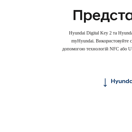
Предста
Hyundai Digital Key 2 та Hyund
myHyundai. Використовуйте см
допомогою технологій NFC або UWB
Hyundai