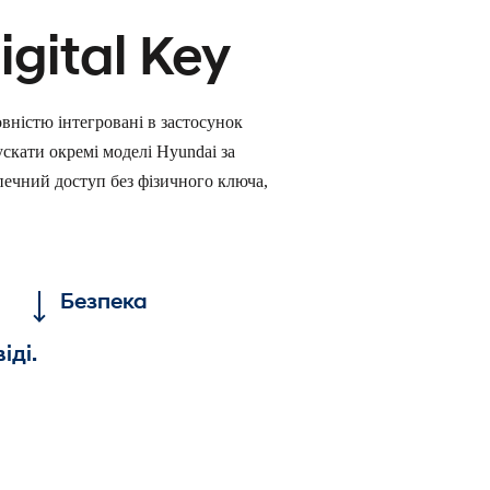
gital Key
повністю інтегровані в застосунок
скати окремі моделі Hyundai за
печний доступ без фізичного ключа,
Безпека
іді.