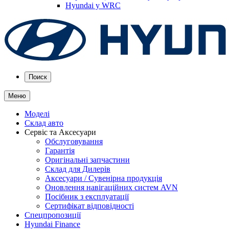
Hyundai у WRC
Поиск
Меню
Моделі
Склад авто
Сервіс та Аксесуари
Обслуговування
Гарантія
Оригінальні запчастини
Склад для Дилерів
Аксесуари / Сувенірна продукція
Оновлення навігаційних систем AVN
Посібник з експлуатації
Сертифікат відповідності
Спецпропозиції
Hyundai Finance