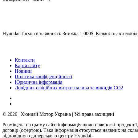
Hyundai Tucson в наявності. Знижка 1 000$. Кількість автомобіл
Контакти
Карта сайту
Новини
Політика конфіденційності
Юридична інформація
Довідник офіційних витрат палива та викидів СО2
© 2026 | Хюндай Мотор Україна | Усі права захищені
Розміщена на цьому сайті інформація щодо наявності продукції,
договір (офертою). Така інформація стосується наявних на скл
відповідного дилерського центру Hyundai.