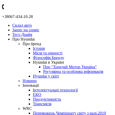
+38067-434-10-28
Склад авто
Запис на сервіс
Тест-Драйв
Про Hyundai
Про бренд
Історія
Місія та цінності
Філософія Бренду
Hyundai в Україні
Про "Хюндай Мотор Україна"
Регулярна та особлива інформація
Hyundai у світі
Новини
Інновації
Інтелектуальні технології
ЕКО
Продуктивність
Трансмісія
WRC
Переможець Чемпіонату світу з ралі-2019