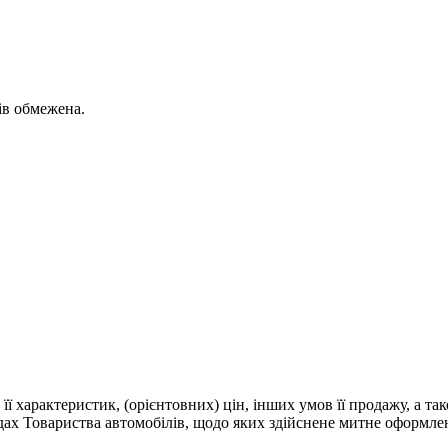
ів обмежена.
 її характеристик, (орієнтовних) цін, інших умов її продажу, а т
адах Товариства автомобілів, щодо яких здійснене митне оформле