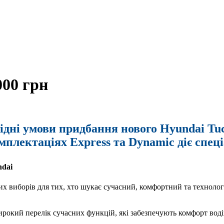
000 грн
дні умови придбання нового Hyundai Tuc
мплектаціях Express та Dynamic діє спеці
ndai
их виборів для тих, хто шукає сучасний, комфортний та технолог
ирокий перелік сучасних функцій, які забезпечують комфорт вод