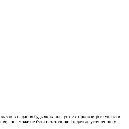
акож умов надання будь-яких послуг не є пропозицією укласти
ння; вона може не бути остаточною і підлягає уточненню у