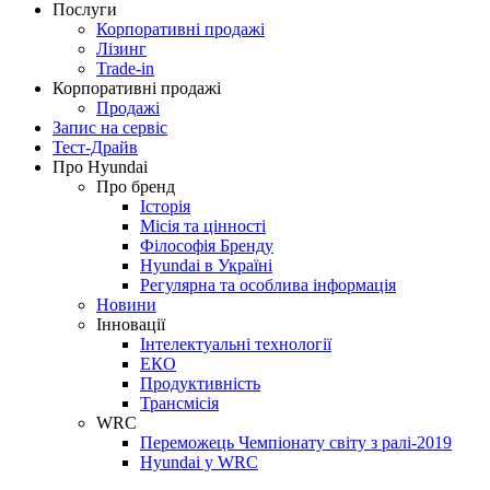
Послуги
Корпоративні продажі
Лізинг
Trade-in
Корпоративні продажі
Продажі
Запис на сервіс
Тест-Драйв
Про Hyundai
Про бренд
Історія
Місія та цінності
Філософія Бренду
Hyundai в Україні
Регулярна та особлива інформація
Новини
Інновації
Інтелектуальні технології
ЕКО
Продуктивність
Трансмісія
WRC
Переможець Чемпіонату світу з ралі-2019
Hyundai у WRC