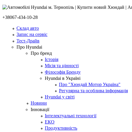
+38067-434-10-28
Склад авто
Запис на сервіс
Тест-Драйв
Про Hyundai
Про бренд
Історія
Місія та цінності
Філософія Бренду
Hyundai в Україні
Про "Хюндай Мотор Україна"
Регулярна та особлива інформація
Hyundai у світі
Новини
Інновації
Інтелектуальні технології
ЕКО
Продуктивність