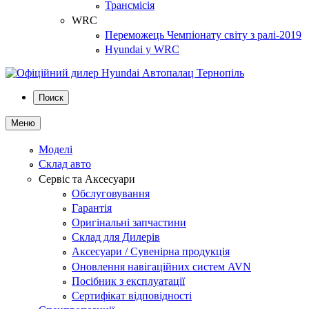
Трансмісія
WRC
Переможець Чемпіонату світу з ралі-2019
Hyundai у WRC
Поиск
Меню
Моделі
Склад авто
Сервіс та Аксесуари
Обслуговування
Гарантія
Оригінальні запчастини
Склад для Дилерів
Аксесуари / Сувенірна продукція
Оновлення навігаційних систем AVN
Посібник з експлуатації
Сертифікат відповідності