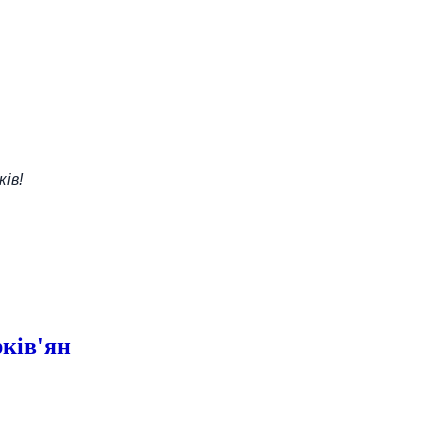
ів!
ків'ян