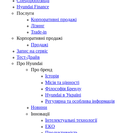
Спецпропозиції
Hyundai Finance
Послуги
Корпоративні продажі
Лізинг
Trade-in
Корпоративні продажі
Продажі
Запис на сервіс
Тест-Драйв
Про Hyundai
Про бренд
Історія
Місія та цінності
Філософія Бренду
Hyundai в Україні
Регулярна та особлива інформація
Новини
Інновації
Інтелектуальні технології
ЕКО
Продуктивність