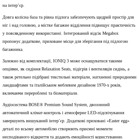
на інтер’єр.
Довга колісна база та рівна підлога забезпечують щедрий простір для
ніг і над головою, а містке багажне відділення підвищує практичність
у повсякденному використанні. Інтегрований відсік Megabox
пропонує додаткове, приховане місце для зберігання під підлогою
багажника.
Залежно від комплектації, IONIQ 3 може оснащуватися такими
опціями, як сидіння Relaxation Seats, підігрів і вентиляція сидінь, а
також ретельно підібрані текстильні матеріали, натхненні природними
ландшафтами та італійським меблевим дизайном 1970-х років,
включаючи перероблені та біоматеріали.
Аудіосистема BOSE® Premium Sound System, двозонний
автоматичний клімат-контроль і атмосферне LED-підсвічування
завершують вишуканий інтер’єр. Додаткові приховані «Easter egg»
деталі по всьому автомобілю створюють приємні моменти
несподіваного відкриття та додають емоційності користуванню.