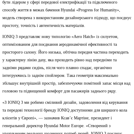
бути лідером у сфері передової електрифікації та підключеного
способу життя в межах бачення Hyundai «Progress for Humanity»,
модель створена з використанням дизайнерського підходу, що поєднує
простоту, точність і автентичність матеріалів.
IONIQ 3 представляє нову типологію «Aero Hatch» із силуетом,
оптимізованим для поєднання аеродинамічної ефективності та
просторого салону. Його низька, обтічна передня частина переходить
у характерну лінію даху, яка проходить рівно над передніми та
задніми рядами сидінь, після чого плавно спадає, органічно
інтегруючись із заднім спойлером. Така геометрія максимально
збільшує внутрішній простір, забезпечуючи помітний запас місця над
головою та підвищений комфорт для пасажирів заднього ряду.
«З IONIQ 3 ми робимо сміливий дизайн, задоволення від керування
та передові технології бренду IONIQ доступними для ширшого кола
клієнтів у Європі», — зазначив Ксав’є Мартіне, президент і
генеральний директор Hyundai Motor Europe. «Створений з
урахуванням реальних щоденних потреб людей, IONIQ 3 поєднує