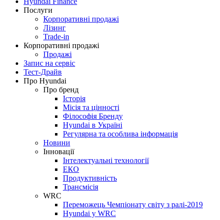
Hyundai Finance
Послуги
Корпоративні продажі
Лізинг
Trade-in
Корпоративні продажі
Продажі
Запис на сервіс
Тест-Драйв
Про Hyundai
Про бренд
Історія
Місія та цінності
Філософія Бренду
Hyundai в Україні
Регулярна та особлива інформація
Новини
Інновації
Інтелектуальні технології
ЕКО
Продуктивність
Трансмісія
WRC
Переможець Чемпіонату світу з ралі-2019
Hyundai у WRC