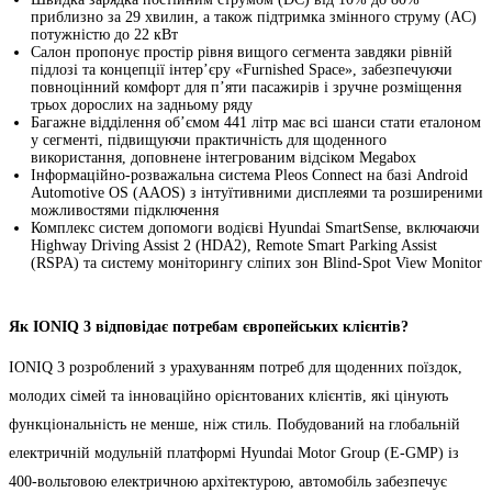
приблизно за 29 хвилин, а також підтримка змінного струму (AC)
потужністю до 22 кВт
Салон пропонує простір рівня вищого сегмента завдяки рівній
підлозі та концепції інтер’єру «Furnished Space», забезпечуючи
повноцінний комфорт для п’яти пасажирів і зручне розміщення
трьох дорослих на задньому ряду
Багажне відділення об’ємом 441 літр має всі шанси стати еталоном
у сегменті, підвищуючи практичність для щоденного
використання, доповнене інтегрованим відсіком Megabox
Інформаційно-розважальна система Pleos Connect на базі Android
Automotive OS (AAOS) з інтуїтивними дисплеями та розширеними
можливостями підключення
Комплекс систем допомоги водієві Hyundai SmartSense, включаючи
Highway Driving Assist 2 (HDA2), Remote Smart Parking Assist
(RSPA) та систему моніторингу сліпих зон Blind-Spot View Monitor
Як IONIQ 3 відповідає потребам європейських клієнтів?
IONIQ 3 розроблений з урахуванням потреб для щоденних поїздок,
молодих сімей та інноваційно орієнтованих клієнтів, які цінують
функціональність не менше, ніж стиль. Побудований на глобальній
електричній модульній платформі Hyundai Motor Group (E-GMP) із
400-вольтовою електричною архітектурою, автомобіль забезпечує