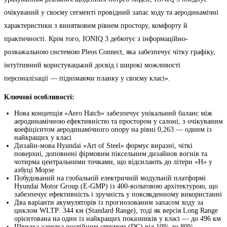
очікуваний у своєму сегменті провідний запас ходу та аеродинамічні
характеристики з винятковим рівнем простору, комфорту й
практичності. Крім того, IONIQ 3 дебютує з інформаційно-
розважальною системою Pleos Connect, яка забезпечує чітку графіку,
інтуїтивний користувацький досвід і широкі можливості
персоналізації — піднімаючи планку у своєму класі».
Ключові особливості:
Нова концепція «Aero Hatch» забезпечує унікальний баланс між
аеродинамічною ефективністю та простором у салоні, з очікуваним
коефіцієнтом аеродинамічного опору на рівні 0,263 — одним із
найкращих у класі
Дизайн-мова Hyundai «Art of Steel» формує виразні, чіткі
поверхні, доповнені фірмовим піксельним дизайнов вогнів та
чотирма центральними точками, що відсилають до літери «H» у
азбуці Морзе
Побудований на глобальній електричній модульній платформі
Hyundai Motor Group (E-GMP) із 400-вольтовою архітектурою, що
забезпечує ефективність і зручність у повсякденному використанні
Два варіанти акумуляторів із прогнозованим запасом ходу за
циклом WLTP: 344 км (Standard Range), тоді як версія Long Range
орієнтована на один із найкращих показників у класі — до 496 км
Швидка зарядка постійним струмом (DC) від 10% до 80%