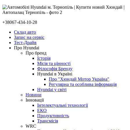
+38067-434-10-28
Склад авто
Запис на сервіс
Тест-Драйв
Про Hyundai
Про бренд
Історія
Місія та цінності
Філософія Бренду
Hyundai в Україні
Про "Хюндай Мотор Україна"
Регулярна та особлива інформація
Hyundai у світі
Новини
Інновації
Інтелектуальні технології
ЕКО
Продуктивність
Трансмісія
WRC