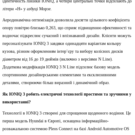
ідентичність лінійки IONIQ, а чотири центральні точки відсилають до
літери «H» у азбуці Морзе.
Аеродинамічна оптимізація дозволила досягти цільового коефіцієнта
опору повітрю близько 0,263, що сприяє підвищенню ефективності та
водночас підкреслює сучасний і впізнаваний дизайн. Клієнти можуть
персоналізувати IONIQ 3 завдяки одинадцяти варіантам кольору
кузова, різним оформленням інтер’єру та вибору колісних дисків
діаметром від 16 до 19 дюймів (включно з версіями N Line).
Додаткова модифікація IONIQ 3 N Line підсилює базову модель
спортивними дизайнерськими елементами та ексклюзивними
деталями, створюючи більш виразний і динамічний образ.
Як
IONIQ
3 робить електричні технології простими та зручними у
використанні?
Технології в IONIQ 3 створені для спрощення щоденного водіння. Це
перша модель Hyundai в Європі, оснащена інформаційно-
розважальною системою Pleos Connect на базі Android Automotive OS