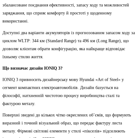
збалансоване поєднання ефективності, запасу ходу та можливостей
заряджання, що сприяє комфорту й простоті у щоденному
використанні.
Доступні два варіанти акумуляторів із прогнозованим запасом ходу за
циклом WLTP: 344 км (Standard Range) та 496 км (Long Range), що
дозволяє клієнтам обрати конфігурацію, яка найкраще відповідає
їхньому стилю життя.
Що визначає дизайн IONIQ 3?
IONIQ 3 привносить дизайнерську мову Hyundai «Art of Steel» у
сегмент компактних електроавтомобілів. Дизайн базується на
філософії, натхненній чистотою процесу виробництва сталі та
фактурою металу.
Поверхні зведені до кількох чітко окреслених об’ємів, що формують
виразний і точний візуальний образ, що передає фактуру листа
металу. Фірмові світлові елементи у стилі «пікселів» підсилюють