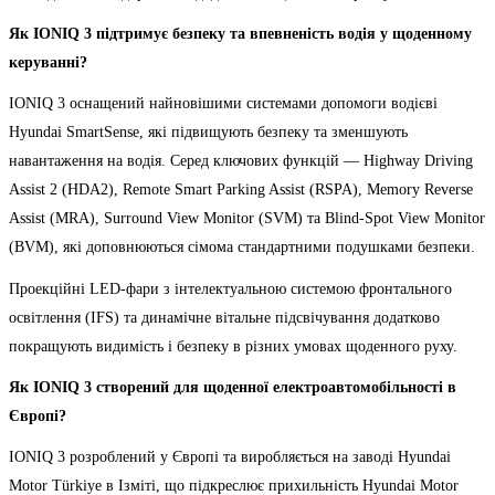
Як
IONIQ
3 підтримує безпеку та впевненість водія у щоденному
керуванні?
IONIQ 3 оснащений найновішими системами допомоги водієві
Hyundai SmartSense, які підвищують безпеку та зменшують
навантаження на водія. Серед ключових функцій — Highway Driving
Assist 2 (HDA2), Remote Smart Parking Assist (RSPA), Memory Reverse
Assist (MRA), Surround View Monitor (SVM) та Blind-Spot View Monitor
(BVM), які доповнюються сімома стандартними подушками безпеки.
Проекційні LED-фари з інтелектуальною системою фронтального
освітлення (IFS) та динамічне вітальне підсвічування додатково
покращують видимість і безпеку в різних умовах щоденного руху.
Як
IONIQ
3 створений для щоденної електроавтомобільності в
Європі?
IONIQ 3 розроблений у Європі та виробляється на заводі Hyundai
Motor Türkiye в Ізміті, що підкреслює прихильність Hyundai Motor