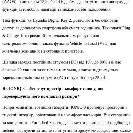
(AAOS), з дисплеєм 12,9 або 14,6 дюйма для інтуїтивного доступу до
функцій автомобіля, навігації та можливостей підключення.
Такі функції, як Hyundai Digital Key 2, дозволяють безключовий
доступ за допомогою смартфона або смарт годинника. Технології Plug
& Charge, інтегрований планувальник маршрутів для
електроавтомобілів, а також функція Vehicle-to-Load (V2L) для
живлення зовнішніх і внутрішніх пристроїв.
Швидка зарядка постійним струмом (DC) від 10% до 80% займає
близько 29 хвилин за оптимальних умов, а також підтримується
заряджання змінним струмом (AC) потужністю до 22 кВт.
Як
IONIQ
3 забезпечує простір і комфорт салону, що
перевершують його компактні розміри?
Попри компактні зовнішні габарити, IONIQ 3 пропонує просторий і
гнучкий інтер’єр, орієнтований на комфорт пасажирів. Він створений
за концепцією «Furnished Space», де елементи організовані подібно до
меблів, формуючи затишне та інтуїтивно зрозуміле середовище, схоже