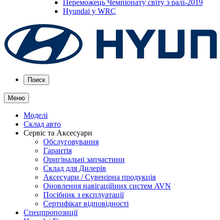
Переможець Чемпіонату світу з ралі-2019
Hyundai у WRC
Поиск
Меню
Моделі
Склад авто
Сервіс та Аксесуари
Обслуговування
Гарантія
Оригінальні запчастини
Склад для Дилерів
Аксесуари / Сувенірна продукція
Оновлення навігаційних систем AVN
Посібник з експлуатації
Сертифікат відповідності
Спецпропозиції