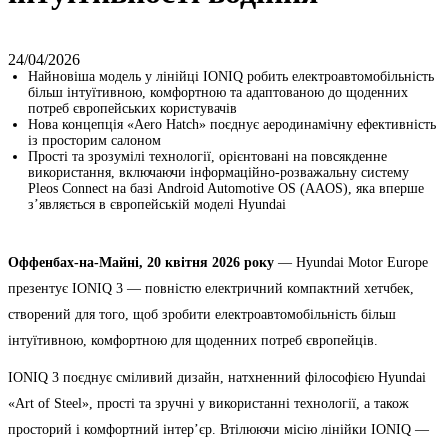
24/04/2026
Найновіша модель у лінійці IONIQ робить електроавтомобільність
більш інтуїтивною, комфортною та адаптованою до щоденних
потреб європейських користувачів
Нова концепція «Aero Hatch» поєднує аеродинамічну ефективність
із просторим салоном
Прості та зрозумілі технології, орієнтовані на повсякденне
використання, включаючи інформаційно-розважальну систему
Pleos Connect на базі Android Automotive OS (AAOS), яка вперше
з’являється в європейській моделі Hyundai
Оффенбах-на-Майні, 20 квітня 2026 року
— Hyundai Motor Europe
презентує IONIQ 3 — повністю електричний компактний хетчбек,
створений для того, щоб зробити електроавтомобільність більш
інтуїтивною, комфортною для щоденних потреб європейців.
IONIQ 3 поєднує сміливий дизайн, натхненний філософією Hyundai
«Art of Steel», прості та зручні у використанні технології, а також
просторий і комфортний інтер’єр. Втілюючи місію лінійки IONIQ —