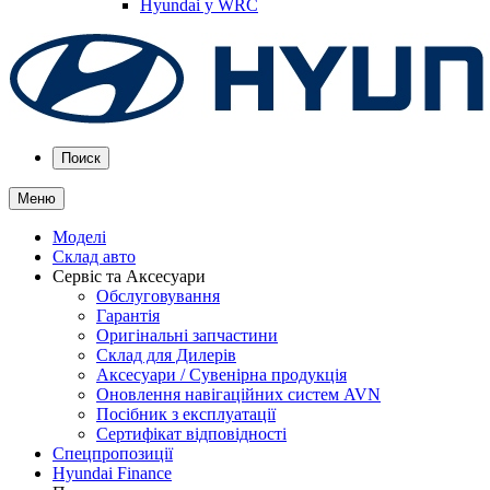
Hyundai у WRC
Поиск
Меню
Моделі
Склад авто
Сервіс та Аксесуари
Обслуговування
Гарантія
Оригінальні запчастини
Склад для Дилерів
Аксесуари / Сувенірна продукція
Оновлення навігаційних систем AVN
Посібник з експлуатації
Сертифікат відповідності
Спецпропозиції
Hyundai Finance