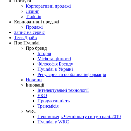
Послуги
Корпоративні продажі
Лізинг
Trade-in
Корпоративні продажі
Продажі
Запис на сервіс
Тест-Драйв
Про Hyundai
Про бренд
Історія
Місія та цінності
Філософія Бренду
Hyundai в Україні
Регулярна та особлива інформація
Новини
Інновації
Інтелектуальні технології
ЕКО
Продуктивність
Трансмісія
WRC
Переможець Чемпіонату світу з ралі-2019
Hyundai у WRC