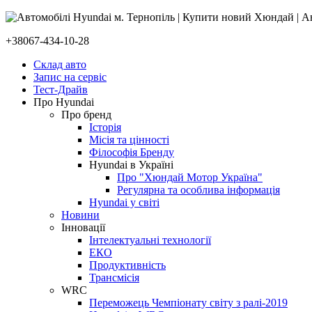
+38067-434-10-28
Склад авто
Запис на сервіс
Тест-Драйв
Про Hyundai
Про бренд
Історія
Місія та цінності
Філософія Бренду
Hyundai в Україні
Про "Хюндай Мотор Україна"
Регулярна та особлива інформація
Hyundai у світі
Новини
Інновації
Інтелектуальні технології
ЕКО
Продуктивність
Трансмісія
WRC
Переможець Чемпіонату світу з ралі-2019