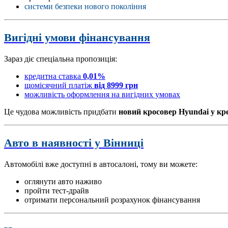
системи безпеки нового покоління
Вигідні умови фінансування
Зараз діє спеціальна пропозиція:
кредитна ставка
0,01%
щомісячний платіж
від 8999 грн
можливість оформлення на вигідних умовах
Це чудова можливість придбати
новий кросовер Hyundai у кр
Авто в наявності у Вінниці
Автомобілі вже доступні в автосалоні, тому ви можете:
оглянути авто наживо
пройти тест-драйв
отримати персональний розрахунок фінансування