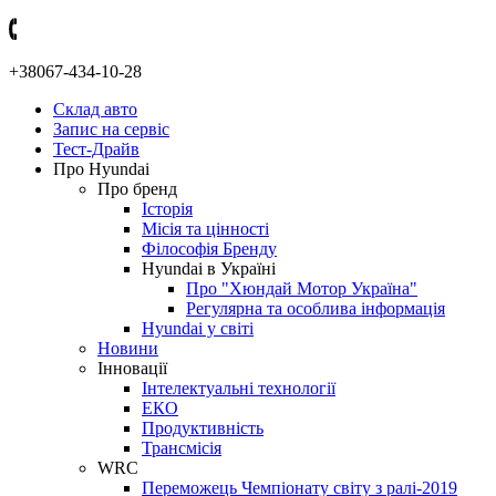
+38067-434-10-28
Склад авто
Запис на сервіс
Тест-Драйв
Про Hyundai
Про бренд
Історія
Місія та цінності
Філософія Бренду
Hyundai в Україні
Про "Хюндай Мотор Україна"
Регулярна та особлива інформація
Hyundai у світі
Новини
Інновації
Інтелектуальні технології
ЕКО
Продуктивність
Трансмісія
WRC
Переможець Чемпіонату світу з ралі-2019