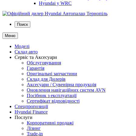
Hyundai у WRC
Поиск
Меню
Моделі
Склад авто
Сервіс та Аксесуари
Обслуговування
Гарантія
Оригінальні запчастини
Склад для Дилерів
Аксесуари / Сувенірна продукція
Оновлення навігаційних систем AVN
Посібник з експлуатації
Сертифікат відповідності
Спецпропозиції
Hyundai Finance
Послуги
Корпоративні продажі
Лізинг
Trade-in