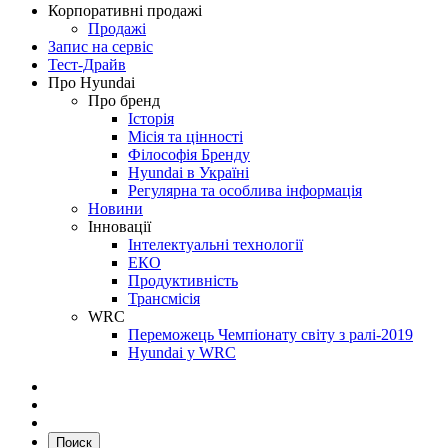
Корпоративні продажі
Продажі
Запис на сервіс
Тест-Драйв
Про Hyundai
Про бренд
Історія
Місія та цінності
Філософія Бренду
Hyundai в Україні
Регулярна та особлива інформація
Новини
Інновації
Інтелектуальні технології
ЕКО
Продуктивність
Трансмісія
WRC
Переможець Чемпіонату світу з ралі-2019
Hyundai у WRC
Поиск