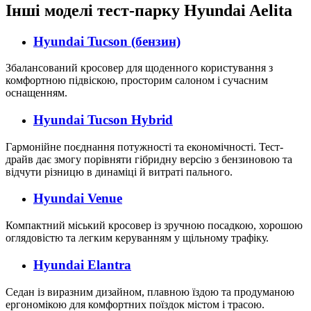
Інші моделі тест-парку
Hyundai Aelita
Hyundai Tucson
(бензин)
Збалансований кросовер для щоденного користування з
комфортною підвіскою, просторим салоном і сучасним
оснащенням.
Hyundai Tucson Hybrid
Гармонійне поєднання потужності та економічності. Тест-
драйв дає змогу порівняти гібридну версію з бензиновою та
відчути різницю в динаміці й витраті пального.
Hyundai Venue
Компактний міський кросовер із зручною посадкою, хорошою
оглядовістю та легким керуванням у щільному трафіку.
Hyundai Elantra
Седан із виразним дизайном, плавною їздою та продуманою
ергономікою для комфортних поїздок містом і трасою.