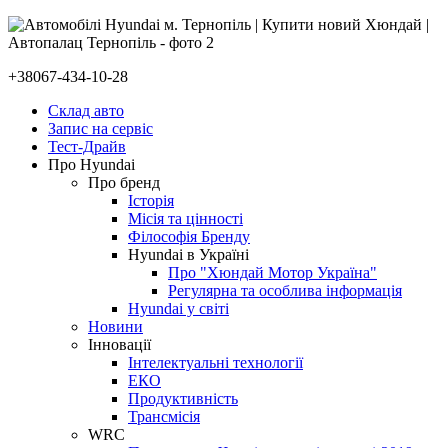
+38067-434-10-28
Склад авто
Запис на сервіс
Тест-Драйв
Про Hyundai
Про бренд
Історія
Місія та цінності
Філософія Бренду
Hyundai в Україні
Про "Хюндай Мотор Україна"
Регулярна та особлива інформація
Hyundai у світі
Новини
Інновації
Інтелектуальні технології
ЕКО
Продуктивність
Трансмісія
WRC