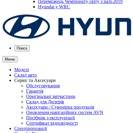
Переможець Чемпіонату світу з ралі-2019
Hyundai у WRC
Поиск
Меню
Моделі
Склад авто
Сервіс та Аксесуари
Обслуговування
Гарантія
Оригінальні запчастини
Склад для Дилерів
Аксесуари / Сувенірна продукція
Оновлення навігаційних систем AVN
Посібник з експлуатації
Сертифікат відповідності
Спецпропозиції