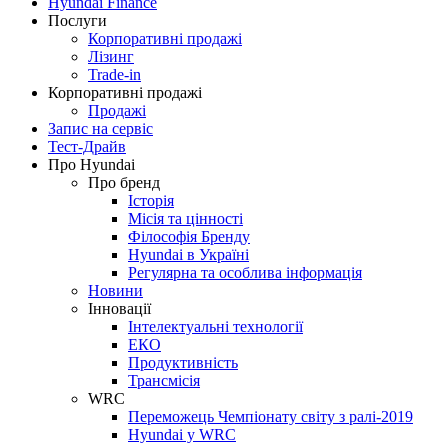
Hyundai Finance
Послуги
Корпоративні продажі
Лізинг
Trade-in
Корпоративні продажі
Продажі
Запис на сервіс
Тест-Драйв
Про Hyundai
Про бренд
Історія
Місія та цінності
Філософія Бренду
Hyundai в Україні
Регулярна та особлива інформація
Новини
Інновації
Інтелектуальні технології
ЕКО
Продуктивність
Трансмісія
WRC
Переможець Чемпіонату світу з ралі-2019
Hyundai у WRC