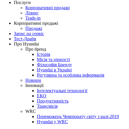
Послуги
Корпоративні продажі
Лізинг
Trade-in
Корпоративні продажі
Продажі
Запис на сервіс
Тест-Драйв
Про Hyundai
Про бренд
Історія
Місія та цінності
Філософія Бренду
Hyundai в Україні
Регулярна та особлива інформація
Новини
Інновації
Інтелектуальні технології
ЕКО
Продуктивність
Трансмісія
WRC
Переможець Чемпіонату світу з ралі-2019
Hyundai у WRC