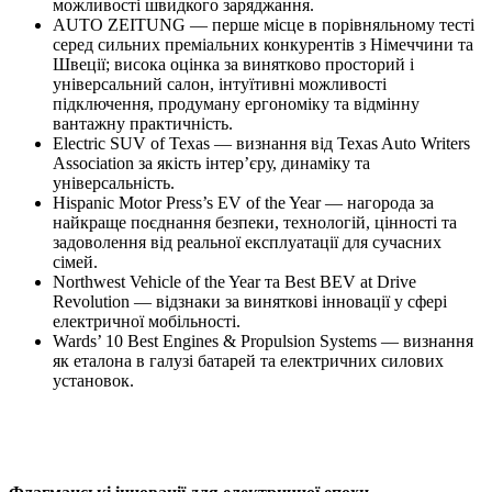
можливості швидкого заряджання.
AUTO ZEITUNG — перше місце в порівняльному тесті
серед сильних преміальних конкурентів з Німеччини та
Швеції; висока оцінка за винятково просторий і
універсальний салон, інтуїтивні можливості
підключення, продуману ергономіку та відмінну
вантажну практичність.
Electric SUV of Texas — визнання від Texas Auto Writers
Association за якість інтер’єру, динаміку та
універсальність.
Hispanic Motor Press’s EV of the Year — нагорода за
найкраще поєднання безпеки, технологій, цінності та
задоволення від реальної експлуатації для сучасних
сімей.
Northwest Vehicle of the Year та Best BEV at Drive
Revolution — відзнаки за виняткові інновації у сфері
електричної мобільності.
Wards’ 10 Best Engines & Propulsion Systems — визнання
як еталона в галузі батарей та електричних силових
установок.