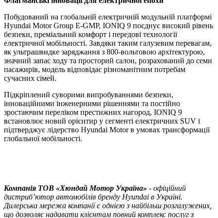
Флагманські інновації для електричної епохи
Побудований на глобальній електричній модульній платформі
Hyundai Motor Group E-GMP, IONIQ 9 поєднує високий рівень
безпеки, преміальний комфорт і передові технології
електричної мобільності. Завдяки таким галузевим перевагам,
як ультрашвидке заряджання з 800-вольтовою архітектурою,
значний запас ходу та просторий салон, розрахований до семи
пасажирів, модель відповідає різноманітним потребам
сучасних сімей.
Підкріплений суворими випробуваннями безпеки,
інноваційними інженерними рішеннями та постійно
зростаючим переліком престижних нагород, IONIQ 9
встановлює новий орієнтир у сегменті електричних SUV і
підтверджує лідерство Hyundai Motor в умовах трансформації
глобальної мобільності.
Компанія ТOВ «Хюндай Мотор Україна»
- офіційний
дистриб’ютор автомобілів бренду Hyundai в Україні.
Дилерська мережа компанії є однією з найбільш розгалужених,
що дозволяє надавати клієнтам повний комплекс послуг з