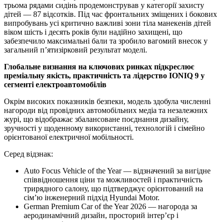
трьома рядами сидінь продемонстрував у категорії захисту
дітей — 87 відсотків. Під час фронтальних зміщених і бокових
випробувань усі критично важливі зони тіла манекенів дітей
віком шість і десять років були надійно захищені, що
забезпечило максимальні бали та зробило вагомий внесок у
загальний п’ятизірковий результат моделі.
Глобальне визнання на ключових ринках підкреслює
преміальну якість, практичність та лідерство IONIQ 9 у
сегменті електроавтомобілів
Окрім високих показників безпеки, модель здобула численні
нагороди від провідних автомобільних медіа та незалежних
журі, що відображає збалансоване поєднання дизайну,
зручності у щоденному використанні, технологій і сімейно
орієнтованої електричної мобільності.
Серед відзнак:
Auto Focus Vehicle of the Year — відзначений за вигідне
співвідношення ціни та можливостей і практичність
трирядного салону, що підтверджує орієнтований на
сім’ю інженерний підхід Hyundai Motor.
German Premium Car of the Year 2026 — нагорода за
аеродинамічний дизайн, просторий інтер’єр і