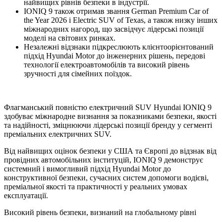
найвищих рівнів безпеки в індустрії.
IONIQ 9 також отримав звання German Premium Car of
the Year 2026 і Electric SUV of Texas, а також низку інших
міжнародних нагород, що засвідчує лідерські позиції
моделі на світових ринках.
Незалежні відзнаки підкреслюють клієнтоорієнтований
підхід Hyundai Motor до інженерних рішень, передові
технології електроавтомобілів та високий рівень
зручності для сімейних поїздок.
Флагманський повністю електричний SUV Hyundai IONIQ 9
здобуває міжнародне визнання за показниками безпеки, якості
та надійності, зміцнюючи лідерські позиції бренду у сегменті
преміальних електричних SUV.
Від найвищих оцінок безпеки у США та Європі до відзнак від
провідних автомобільних інституцій, IONIQ 9 демонструє
системний і вимогливий підхід Hyundai Motor до
конструктивної безпеки, сучасних систем допомоги водієві,
преміальної якості та практичності у реальних умовах
експлуатації.
Високий рівень безпеки, визнаний на глобальному рівні