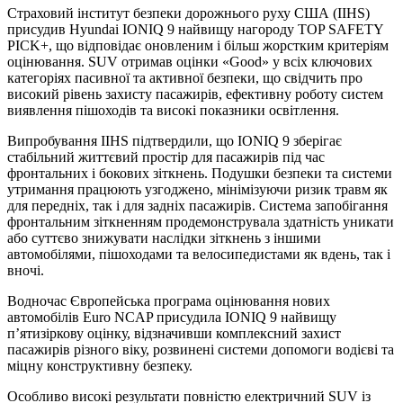
Страховий інститут безпеки дорожнього руху США (IIHS)
присудив Hyundai IONIQ 9 найвищу нагороду TOP SAFETY
PICK+, що відповідає оновленим і більш жорстким критеріям
оцінювання. SUV отримав оцінки «Good» у всіх ключових
категоріях пасивної та активної безпеки, що свідчить про
високий рівень захисту пасажирів, ефективну роботу систем
виявлення пішоходів та високі показники освітлення.
Випробування IIHS підтвердили, що IONIQ 9 зберігає
стабільний життєвий простір для пасажирів під час
фронтальних і бокових зіткнень. Подушки безпеки та системи
утримання працюють узгоджено, мінімізуючи ризик травм як
для передніх, так і для задніх пасажирів. Система запобігання
фронтальним зіткненням продемонструвала здатність уникати
або суттєво знижувати наслідки зіткнень з іншими
автомобілями, пішоходами та велосипедистами як вдень, так і
вночі.
Водночас Європейська програма оцінювання нових
автомобілів Euro NCAP присудила IONIQ 9 найвищу
п’ятизіркову оцінку, відзначивши комплексний захист
пасажирів різного віку, розвинені системи допомоги водієві та
міцну конструктивну безпеку.
Особливо високі результати повністю електричний SUV із