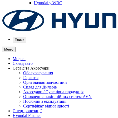
Hyundai у WRC
Поиск
Меню
Моделі
Склад авто
Сервіс та Аксесуари
Обслуговування
Гарантія
Оригінальні запчастини
Склад для Дилерів
Аксесуари / Сувенірна продукція
Оновлення навігаційних систем AVN
Посібник з експлуатації
Сертифікат відповідності
Спецпропозиції
Hyundai Finance