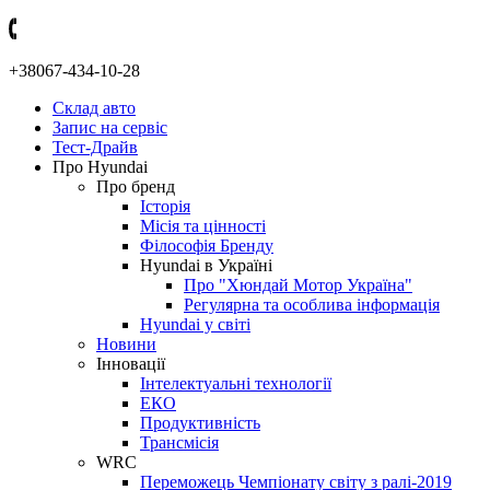
+38067-434-10-28
Склад авто
Запис на сервіс
Тест-Драйв
Про Hyundai
Про бренд
Історія
Місія та цінності
Філософія Бренду
Hyundai в Україні
Про "Хюндай Мотор Україна"
Регулярна та особлива інформація
Hyundai у світі
Новини
Інновації
Інтелектуальні технології
ЕКО
Продуктивність
Трансмісія
WRC
Переможець Чемпіонату світу з ралі-2019