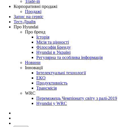
Trade-in
Корпоративні продажі
Продажі
Запис на сервіс
Тест-Драйв
Про Hyundai
Про бренд
Історія
Місія та цінності
Філософія Бренду
Hyundai в Україні
Регулярна та особлива інформація
Новини
Інновації
Інтелектуальні технології
ЕКО
Продуктивність
Трансмісія
WRC
Переможець Чемпіонату світу з ралі-2019
Hyundai у WRC