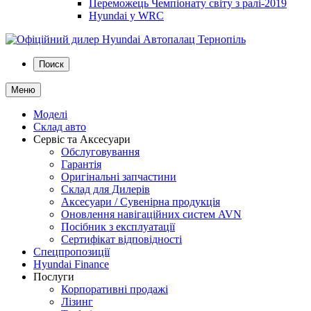
Переможець Чемпіонату світу з ралі-2019
Hyundai у WRC
Поиск
Меню
Моделі
Склад авто
Сервіс та Аксесуари
Обслуговування
Гарантія
Оригінальні запчастини
Склад для Дилерів
Аксесуари / Сувенірна продукція
Оновлення навігаційних систем AVN
Посібник з експлуатації
Сертифікат відповідності
Спецпропозиції
Hyundai Finance
Послуги
Корпоративні продажі
Лізинг