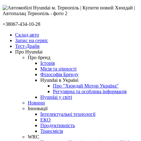
+38067-434-10-28
Склад авто
Запис на сервіс
Тест-Драйв
Про Hyundai
Про бренд
Історія
Місія та цінності
Філософія Бренду
Hyundai в Україні
Про "Хюндай Мотор Україна"
Регулярна та особлива інформація
Hyundai у світі
Новини
Інновації
Інтелектуальні технології
ЕКО
Продуктивність
Трансмісія
WRC