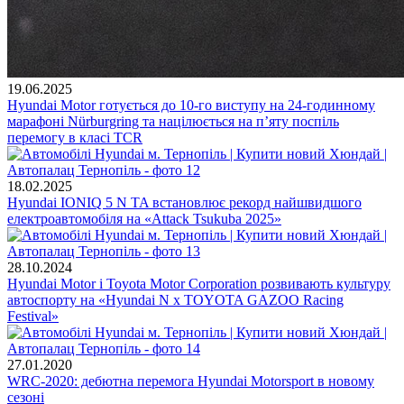
19.06.2025
Hyundai Motor готується до 10-го виступу на 24-годинному
марафоні Nürburgring та націлюється на п’яту поспіль
перемогу в класі TCR
18.02.2025
Hyundai IONIQ 5 N TA встановлює рекорд найшвидшого
електроавтомобіля на «Attack Tsukuba 2025»
28.10.2024
Hyundai Motor і Toyota Motor Corporation розвивають культуру
автоспорту на «Hyundai N x TOYOTA GAZOO Racing
Festival»
27.01.2020
WRC-2020: дебютна перемога Hyundai Motorsport в новому
сезоні