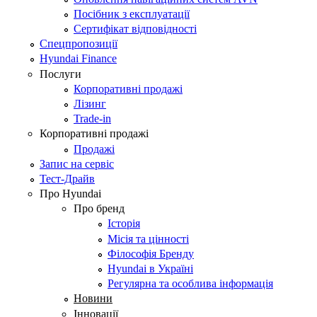
Посібник з експлуатації
Сертифікат відповідності
Спецпропозиції
Hyundai Finance
Послуги
Корпоративні продажі
Лізинг
Trade-in
Корпоративні продажі
Продажі
Запис на сервіс
Тест-Драйв
Про Hyundai
Про бренд
Історія
Місія та цінності
Філософія Бренду
Hyundai в Україні
Регулярна та особлива інформація
Новини
Інновації