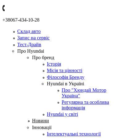
+38067-434-10-28
Склад авто
Запис на сервіс
Тест-Драйв
Про Hyundai
Про бренд
Історія
Місія та цінності
Філософія Бренду
Hyundai в Україні
Про "Хюндай Мотор
Україна"
Регулярна та особлива
інформація
Hyundai у світі
Новини
Інновації
Інтелектуальні технології