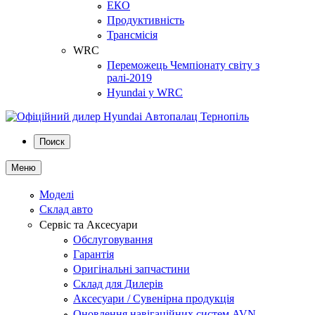
ЕКО
Продуктивність
Трансмісія
WRC
Переможець Чемпіонату світу з
ралі-2019
Hyundai у WRC
Поиск
Меню
Моделі
Склад авто
Сервіс та Аксесуари
Обслуговування
Гарантія
Оригінальні запчастини
Склад для Дилерів
Аксесуари / Сувенірна продукція
Оновлення навігаційних систем AVN