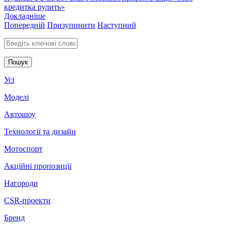
кредитка рулить»
Докладніше
Попередній
Призупинити
Наступний
Введіть ключові слова для пошуку
Усі
Моделі
Автошоу
Технології та дизайн
Мотоспорт
Акційні пропозиції
Нагороди
CSR-проекти
Бренд