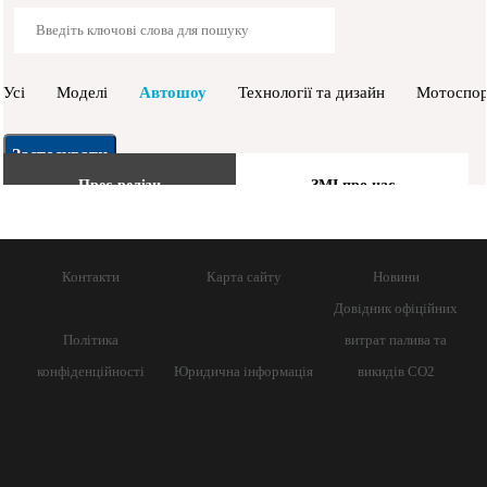
Усі
Моделі
Автошоу
Технології та дизайн
Мотоспо
Прес-релізи
ЗМІ про нас
Контакти
Карта сайту
Новини
Довідник офіційних
Політика
витрат палива та
конфіденційності
Юридична інформація
викидів СО2