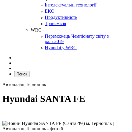
Інтелектуальні технології
ЕКО
Продуктивність
Трансмісія
WRC
Переможець Чемпіонату світу з
ралі-2019
Hyundai у WRC
Поиск
Автопалац Тернопіль
Hyundai SANTA FE