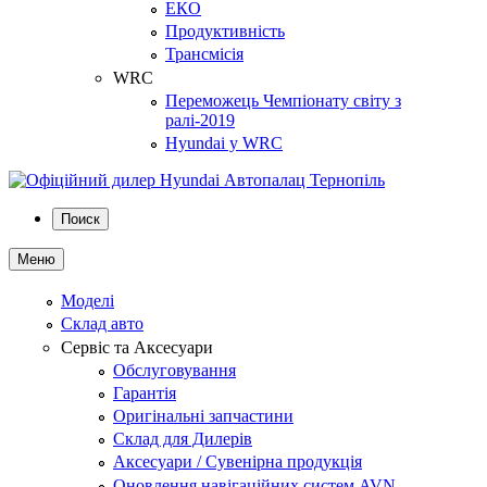
ЕКО
Продуктивність
Трансмісія
WRC
Переможець Чемпіонату світу з
ралі-2019
Hyundai у WRC
Поиск
Меню
Моделі
Склад авто
Сервіс та Аксесуари
Обслуговування
Гарантія
Оригінальні запчастини
Склад для Дилерів
Аксесуари / Сувенірна продукція
Оновлення навігаційних систем AVN