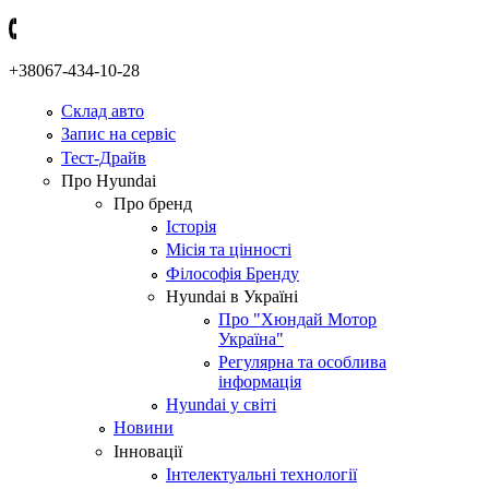
+38067-434-10-28
Склад авто
Запис на сервіс
Тест-Драйв
Про Hyundai
Про бренд
Історія
Місія та цінності
Філософія Бренду
Hyundai в Україні
Про "Хюндай Мотор
Україна"
Регулярна та особлива
інформація
Hyundai у світі
Новини
Інновації
Інтелектуальні технології