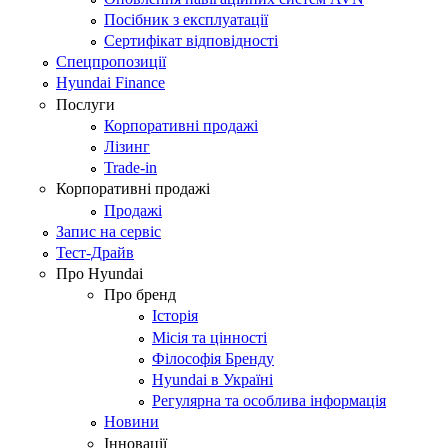
Посібник з експлуатації
Сертифікат відповідності
Спецпропозиції
Hyundai Finance
Послуги
Корпоративні продажі
Лізинг
Trade-in
Корпоративні продажі
Продажі
Запис на сервіс
Тест-Драйв
Про Hyundai
Про бренд
Історія
Місія та цінності
Філософія Бренду
Hyundai в Україні
Регулярна та особлива інформація
Новини
Інновації