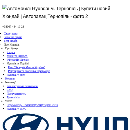
+38067-434-10-28
Склад авто
Запис на сервіс
Тест-Драйв
Про Hyundai
Про бренд
Історія
Місія та цінності
Філософія Бренду
Hyundai в Україні
Про "Хюндай Мотор Україна"
Регулярна та особлива інформація
Hyundai у світі
Новини
Інновації
Інтелектуальні технології
ЕКО
Продуктивність
Трансмісія
WRC
Переможець Чемпіонату світу з ралі-2019
Hyundai у WRC