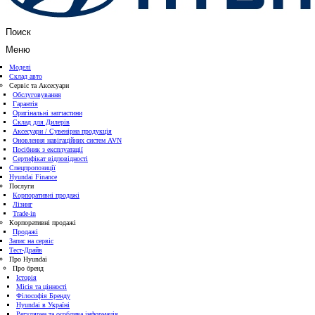
Поиск
Меню
Моделі
Склад авто
Сервіс та Аксесуари
Обслуговування
Гарантія
Оригінальні запчастини
Склад для Дилерів
Аксесуари / Сувенірна продукція
Оновлення навігаційних систем AVN
Посібник з експлуатації
Сертифікат відповідності
Спецпропозиції
Hyundai Finance
Послуги
Корпоративні продажі
Лізинг
Trade-in
Корпоративні продажі
Продажі
Запис на сервіс
Тест-Драйв
Про Hyundai
Про бренд
Історія
Місія та цінності
Філософія Бренду
Hyundai в Україні
Регулярна та особлива інформація