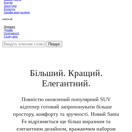
Кредит
Аксесуари
Брошура
Онлайн консультація
SANTA FE
Переваги
Дизайн
Особливості
Склад авто
Більший. Кращий.
Елегантний.
Повністю оновлений популярний SUV
відтепер готовий запропонувати більше
простору, комфорту та зручності. Новий Santa
Fe відрізняється ще більш виразним та
елегантним дизайном, вражаючим набором