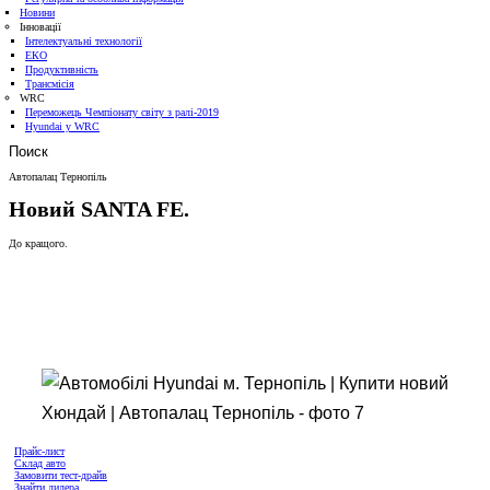
Новини
Інновації
Інтелектуальні технології
ЕКО
Продуктивність
Трансмісія
WRC
Переможець Чемпіонату світу з ралі-2019
Hyundai у WRC
Поиск
Автопалац Тернопіль
Новий SANTA FE.
До кращого.
Прайс-лист
Склад авто
Замовити тест-драйв
Знайти дилера