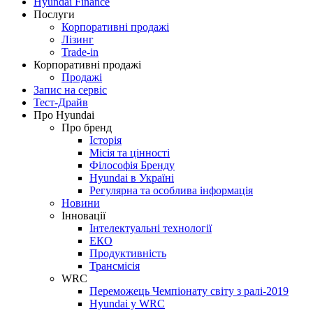
Hyundai Finance
Послуги
Корпоративні продажі
Лізинг
Trade-in
Корпоративні продажі
Продажі
Запис на сервіс
Тест-Драйв
Про Hyundai
Про бренд
Історія
Місія та цінності
Філософія Бренду
Hyundai в Україні
Регулярна та особлива інформація
Новини
Інновації
Інтелектуальні технології
ЕКО
Продуктивність
Трансмісія
WRC
Переможець Чемпіонату світу з ралі-2019
Hyundai у WRC