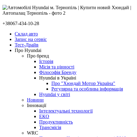
+38067-434-10-28
Склад авто
Запис на сервіс
Тест-Драйв
Про Hyundai
Про бренд
Історія
Місія та цінності
Філософія Бренду
Hyundai в Україні
Про "Хюндай Мотор Україна"
Регулярна та особлива інформація
Hyundai у світі
Новини
Інновації
Інтелектуальні технології
ЕКО
Продуктивність
Трансмісія
WRC