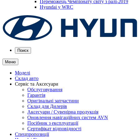
Переможець Чемпіонату світу з ралі-2019
Hyundai у WRC
Поиск
Меню
Моделі
Склад авто
Сервіс та Аксесуари
Обслуговування
Гарантія
Оригінальні запчастини
Склад для Дилерів
Аксесуари / Сувенірна продукція
Оновлення навігаційних систем AVN
Посібник з експлуатації
Сертифікат відповідності
Спецпропозиції