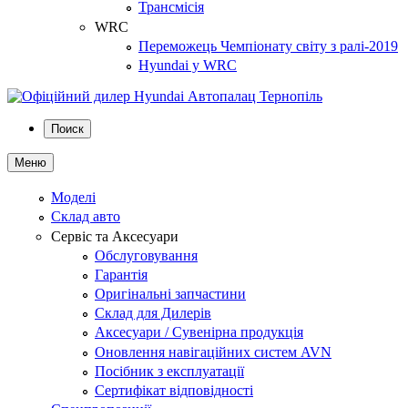
Трансмісія
WRC
Переможець Чемпіонату світу з ралі-2019
Hyundai у WRC
Поиск
Меню
Моделі
Склад авто
Сервіс та Аксесуари
Обслуговування
Гарантія
Оригінальні запчастини
Склад для Дилерів
Аксесуари / Сувенірна продукція
Оновлення навігаційних систем AVN
Посібник з експлуатації
Сертифікат відповідності