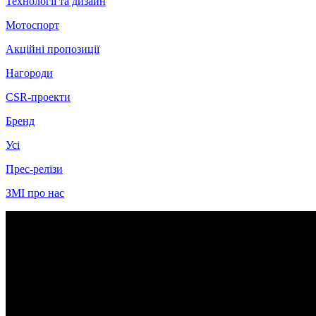
Технології та дизайн
Мотоспорт
Акційні пропозиції
Нагороди
CSR-проекти
Бренд
Усі
Прес-релізи
ЗМІ про нас