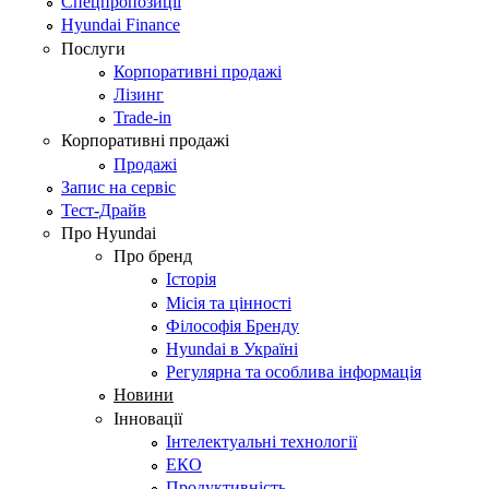
Спецпропозиції
Hyundai Finance
Послуги
Корпоративні продажі
Лізинг
Trade-in
Корпоративні продажі
Продажі
Запис на сервіс
Тест-Драйв
Про Hyundai
Про бренд
Історія
Місія та цінності
Філософія Бренду
Hyundai в Україні
Регулярна та особлива інформація
Новини
Інновації
Інтелектуальні технології
ЕКО
Продуктивність