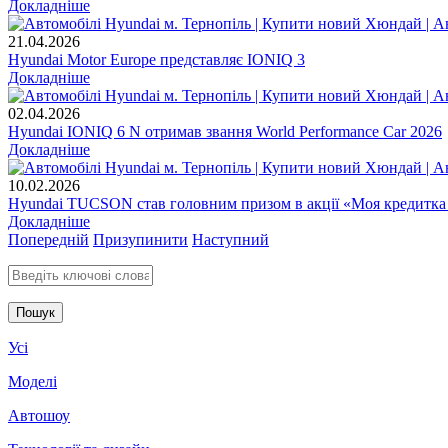
Докладніше
21.04.2026
Hyundai Motor Europe представляє IONIQ 3
Докладніше
02.04.2026
Hyundai IONIQ 6 N отримав звання World Performance Car 2026
Докладніше
10.02.2026
Hyundai TUCSON став головним призом в акції «Моя кредитка
Докладніше
Попередній
Призупинити
Наступний
Введіть ключові слова для пошуку
Усі
Моделі
Автошоу