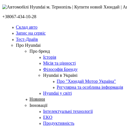
+38067-434-10-28
Склад авто
Запис на сервіс
Тест-Драйв
Про Hyundai
Про бренд
Історія
Місія та цінності
Філософія Бренду
Hyundai в Україні
Про "Хюндай Мотор Україна"
Регулярна та особлива інформація
Hyundai у світі
Новини
Інновації
Інтелектуальні технології
ЕКО
Продуктивність