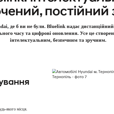
чений, постійний з
i, де б ви не були. Bluelink надає дистанційний
ьного часу та цифрові оновлення. Усе це створе
інтелектуальним, безпечним та зручним.
рування
удь-якого місця.