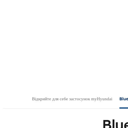
Blu
Відкрийте для себе застосунок myHyundai
Blu