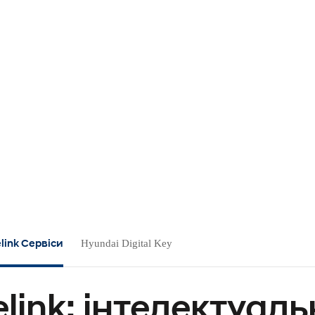
elink Сервіси
Hyundai Digital Key
elink: інтелектуал